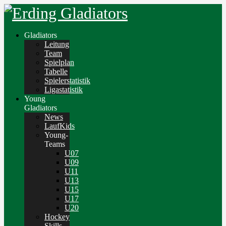
Gladiators
Leitung
Team
Spielplan
Tabelle
Spielerstatistik
Ligastatistik
Young
Gladiators
News
LaufKids
Young-
Teams
U07
U09
U11
U13
U15
U17
U20
Hockey
Skills