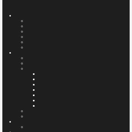
Gladiators
Leitung
Team
Spielplan
Tabelle
Spielerstatistik
Ligastatistik
Young Gladiators
News
LaufKids
Young-Teams
U07
U09
U11
U13
U15
U17
U20
Hockey Skills Camp 2026
Mitglied werden
Sponsoren
Sponsoren