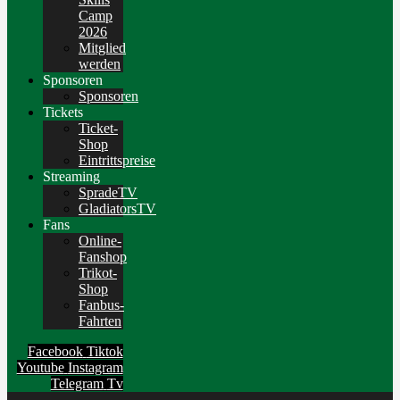
Camp
2026
Mitglied
werden
Sponsoren
Sponsoren
Tickets
Ticket-
Shop
Eintrittspreise
Streaming
SpradeTV
GladiatorsTV
Fans
Online-
Fanshop
Trikot-
Shop
Fanbus-
Fahrten
Facebook
Tiktok
Youtube
Instagram
Telegram
Tv