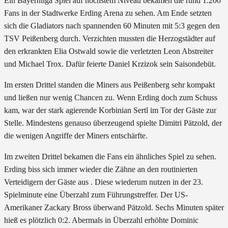
Ein Bayernliga Spiel auf höchstem Niveau bekamen die rund 1.200
Fans in der Stadtwerke Erding Arena zu sehen. Am Ende setzten
sich die Gladiators nach spannenden 60 Minuten mit 5:3 gegen den
TSV Peißenberg durch. Verzichten mussten die Herzogstädter auf
den erkrankten Elia Ostwald sowie die verletzten Leon Abstreiter
und Michael Trox. Dafür feierte Daniel Krzizok sein Saisondebüt.
Im ersten Drittel standen die Miners aus Peißenberg sehr kompakt
und ließen nur wenig Chancen zu. Wenn Erding doch zum Schuss
kam, war der stark agierende Korbinian Sertl im Tor der Gäste zur
Stelle. Mindestens genauso überzeugend spielte Dimitri Pätzold, der
die wenigen Angriffe der Miners entschärfte.
Im zweiten Drittel bekamen die Fans ein ähnliches Spiel zu sehen.
Erding biss sich immer wieder die Zähne an den routinierten
Verteidigern der Gäste aus . Diese wiederum nutzen in der 23.
Spielminute eine Überzahl zum Führungstreffer. Der US-
Amerikaner Zackary Bross überwand Pätzold. Sechs Minuten später
hieß es plötzlich 0:2. Abermals in Überzahl erhöhte Dominic