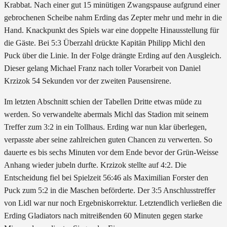
Krabbat. Nach einer gut 15 minütigen Zwangspause aufgrund einer
gebrochenen Scheibe nahm Erding das Zepter mehr und mehr in die
Hand. Knackpunkt des Spiels war eine doppelte Hinausstellung für
die Gäste. Bei 5:3 Überzahl drückte Kapitän Philipp Michl den
Puck über die Linie. In der Folge drängte Erding auf den Ausgleich.
Dieser gelang Michael Franz nach toller Vorarbeit von Daniel
Krzizok 54 Sekunden vor der zweiten Pausensirene.
Im letzten Abschnitt schien der Tabellen Dritte etwas müde zu
werden. So verwandelte abermals Michl das Stadion mit seinem
Treffer zum 3:2 in ein Tollhaus. Erding war nun klar überlegen,
verpasste aber seine zahlreichen guten Chancen zu verwerten. So
dauerte es bis sechs Minuten vor dem Ende bevor der Grün-Weisse
Anhang wieder jubeln durfte. Krzizok stellte auf 4:2. Die
Entscheidung fiel bei Spielzeit 56:46 als Maximilian Forster den
Puck zum 5:2 in die Maschen beförderte. Der 3:5 Anschlusstreffer
von Lidl war nur noch Ergebniskorrektur. Letztendlich verließen die
Erding Gladiators nach mitreißenden 60 Minuten gegen starke