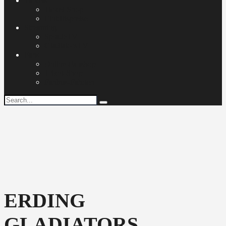
Tickets
Ticket-Shop
Eintrittspreise
Streaming
SpradeTV
GladiatorsTV
Fans
Online-Fanshop
Trikot-Shop
Fanbus-Fahrten
ERDING
GLADIATORS