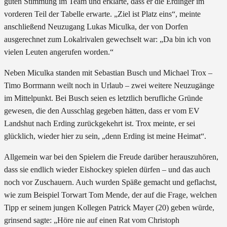
guten Stimmung im Team und erklärte, dass er die Erdinger im
vorderen Teil der Tabelle erwarte. „Ziel ist Platz eins“, meinte
anschließend Neuzugang Lukas Miculka, der von Dorfen
ausgerechnet zum Lokalrivalen gewechselt war: „Da bin ich von
vielen Leuten angerufen worden.“
Neben Miculka standen mit Sebastian Busch und Michael Trox –
Timo Borrmann weilt noch in Urlaub – zwei weitere Neuzugänge
im Mittelpunkt. Bei Busch seien es letztlich berufliche Gründe
gewesen, die den Ausschlag gegeben hätten, dass er vom EV
Landshut nach Erding zurückgekehrt ist. Trox meinte, er sei
glücklich, wieder hier zu sein, „denn Erding ist meine Heimat“.
Allgemein war bei den Spielern die Freude darüber herauszuhören,
dass sie endlich wieder Eishockey spielen dürfen – und das auch
noch vor Zuschauern. Auch wurden Späße gemacht und geflachst,
wie zum Beispiel Torwart Tom Mende, der auf die Frage, welchen
Tipp er seinem jungen Kollegen Patrick Mayer (20) geben würde,
grinsend sagte: „Höre nie auf einen Rat vom Christoph