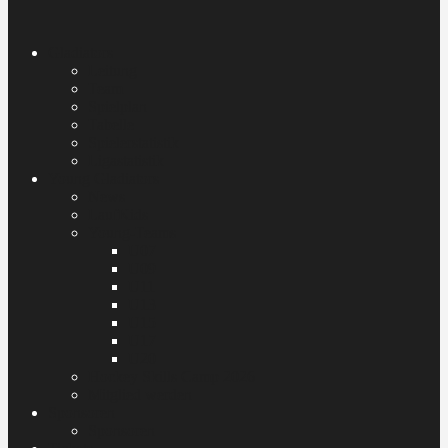
Gladiators
Leitung
Team
Spielplan
Tabelle
Spielerstatistik
Ligastatistik
Young Gladiators
News
LaufKids
Young-Teams
U07
U09
U11
U13
U15
U17
U20
Hockey Skills Camp 2026
Mitglied werden
Sponsoren
Sponsoren