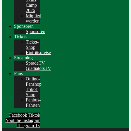
Camp
2026
Mitglied
werden
Sponsoren
Sponsoren
Tickets
Ticket-
Shop
Eintrittspreise
Streaming
SpradeTV
GladiatorsTV
Fans
Online-
Fanshop
Trikot-
Shop
Fanbus-
Fahrten
Facebook
Tiktok
Youtube
Instagram
Telegram
Tv