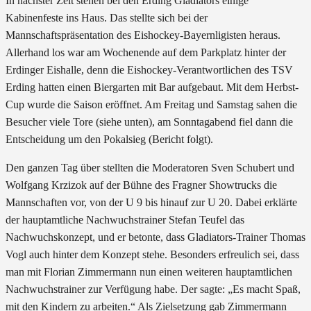
In nächster Zeit stehen bei den Erding Gladiators einige
Kabinenfeste ins Haus. Das stellte sich bei der
Mannschaftspräsentation des Eishockey-Bayernligisten heraus.
Allerhand los war am Wochenende auf dem Parkplatz hinter der
Erdinger Eishalle, denn die Eishockey-Verantwortlichen des TSV
Erding hatten einen Biergarten mit Bar aufgebaut. Mit dem Herbst-
Cup wurde die Saison eröffnet. Am Freitag und Samstag sahen die
Besucher viele Tore (siehe unten), am Sonntagabend fiel dann die
Entscheidung um den Pokalsieg (Bericht folgt).
Den ganzen Tag über stellten die Moderatoren Sven Schubert und
Wolfgang Krzizok auf der Bühne des Fragner Showtrucks die
Mannschaften vor, von der U 9 bis hinauf zur U 20. Dabei erklärte
der hauptamtliche Nachwuchstrainer Stefan Teufel das
Nachwuchskonzept, und er betonte, dass Gladiators-Trainer Thomas
Vogl auch hinter dem Konzept stehe. Besonders erfreulich sei, dass
man mit Florian Zimmermann nun einen weiteren hauptamtlichen
Nachwuchstrainer zur Verfügung habe. Der sagte: „Es macht Spaß,
mit den Kindern zu arbeiten.“ Als Zielsetzung gab Zimmermann