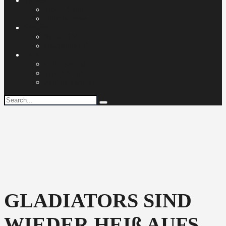
Tickets
Ticket-Shop
Eintrittspreise
Streaming
SpradeTV
GladiatorsTV
Fans
Online-Fanshop
Trikot-Shop
Fanbus-Fahrten
GLADIATORS SIND
WIEDER HEIß AUFS