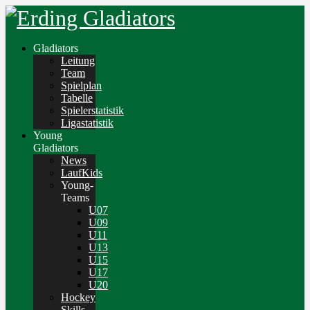
Gladiators
Leitung
Team
Spielplan
Tabelle
Spielerstatistik
Ligastatistik
Young
Gladiators
News
LaufKids
Young-
Teams
U07
U09
U11
U13
U15
U17
U20
Hockey
Skills